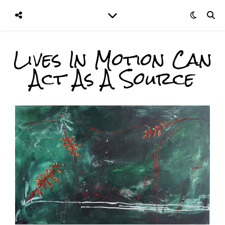
Lives In Motion Can
Act As A Source